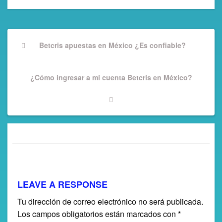
Previous
Betcris apuestas en México ¿Es confiable?
Post
Next
¿Cómo ingresar a mi cuenta Betcris en México?
Post
LEAVE A RESPONSE
Tu dirección de correo electrónico no será publicada.
Los campos obligatorios están marcados con
*