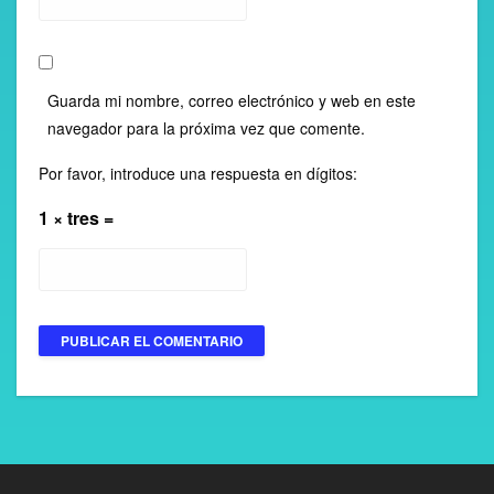
Guarda mi nombre, correo electrónico y web en este
navegador para la próxima vez que comente.
Por favor, introduce una respuesta en dígitos:
1 × tres =