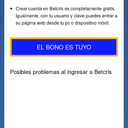
Crear cuenta en Betcris es completamente gratis.
Igualmente, con tu usuario y clave puedes entrar a
su página web desde tu pc o dispositivo móvil.
EL BONO ES TUYO
Posibles problemas al ingresar a Betcris